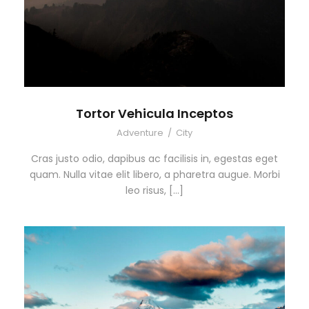
Tortor Vehicula Inceptos
Adventure
/
City
Cras justo odio, dapibus ac facilisis in, egestas eget
quam. Nulla vitae elit libero, a pharetra augue. Morbi
leo risus, […]