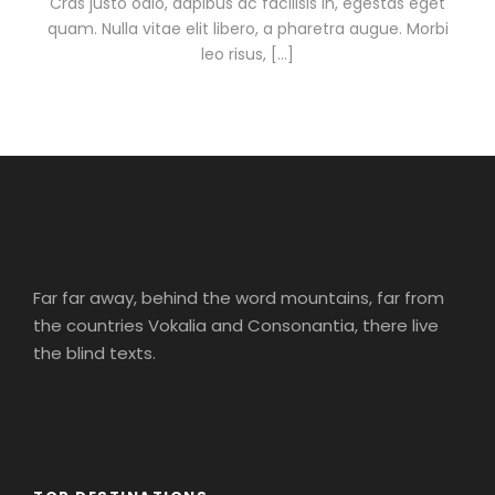
Cras justo odio, dapibus ac facilisis in, egestas eget
quam. Nulla vitae elit libero, a pharetra augue. Morbi
leo risus, […]
Far far away, behind the word mountains, far from
the countries Vokalia and Consonantia, there live
the blind texts.